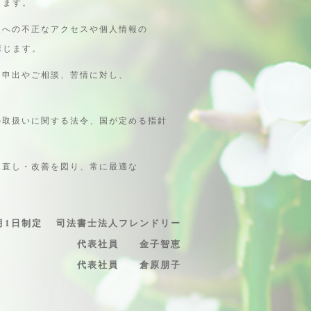
じます。
報への不正なアクセスや個人情報の
講じます。
お申出やご相談、苦情に対し、
の取扱いに関する法令、国が定める指針
見直し・改善を図り、常に最適な
年7月1日制定 司法書士法人フレンドリー
代表社員 金子智恵
代表社員 倉原朋子